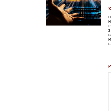
П
Н
С
Э
Р
М
Ш
Р