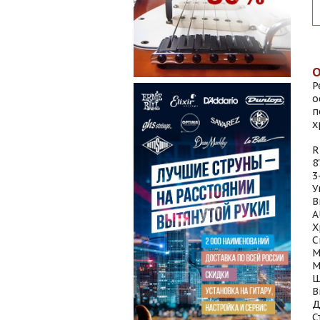
P
о
п
х
R
8
3
У
В
A
Х
С
М
М
Ш
В
Д
С