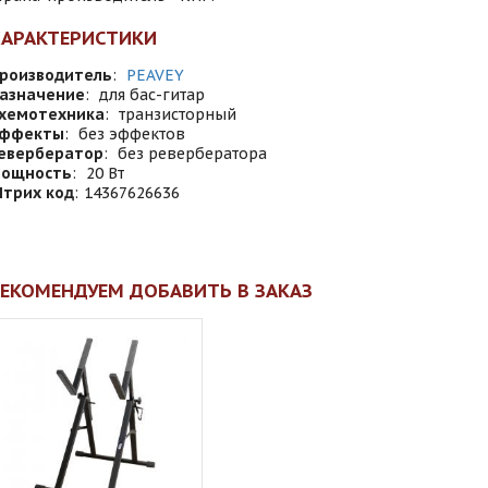
ХАРАКТЕРИСТИКИ
роизводитель
:
PEAVEY
азначение
:
для бас-гитар
хемотехника
:
транзисторный
ффекты
:
без эффектов
евербератор
:
без ревербератора
ощность
:
20 Вт
трих код
:
14367626636
ЕКОМЕНДУЕМ ДОБАВИТЬ В ЗАКАЗ