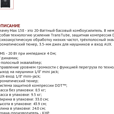
ОПИСАНИЕ
eavey Max 158 - это 20-Ваттный басовый комбоусилитель. В не
собая технологию усиления TransTube, защитная компрессия 
сихоакустическую обработку низких частот, трёхполосный экв
роматический тюнер, 3.5-мм джек для наушников и вход AUX.
MS - 20 Вт при импедансе 4 Ом;
" динамик;
-полосный эквалайзер;
правление уровнем громкости с функцией перегруза по техно
ыход на наушники 1/8" mini jack;
UX-вход 1/8" mini-jack;
роматический тюнер;
истема защитной компрессии DDT™;
асса без упаковки: 8.3 кг;
асса в упаковке: 9.5 кг;
ирина в упаковке: 33.0 см;
ысота в упаковке: 43.9 см;
лина в упаковке: 24.0 см;
трана-производитель - КНР.