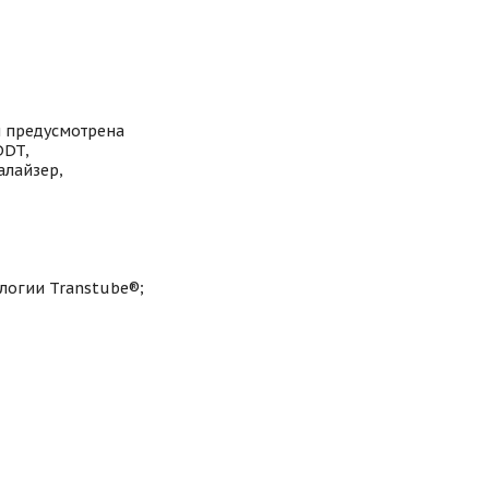
м предусмотрена
DDT,
алайзер,
логии Transtube®;