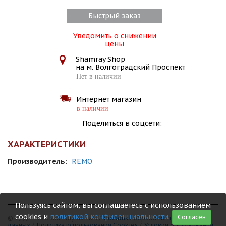
Быстрый заказ
Уведомить о снижении
цены
Shamray Shop
на м. Волгоградский Проспект
Нет в наличии
Интернет магазин
в наличии
Поделиться в соцсети:
ХАРАКТЕРИСТИКИ
Производитель
:
REMO
Пользуясь сайтом, вы соглашаетесь с использованием
cookies и
политикой конфиденциальности
.
Согласен
© 1999 - 2026 Shamray Guitars /
Политика обработки персональных
данных
/
Политика использования Сookies
/
Условия обслуживания