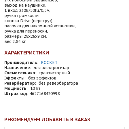
2-х полосный эквалайзер,
выход на наушники,
1 вход 230В/50Гц/0,5А,
ручка громкости
кнопка Drive (перегруз),
палочка для наклонной установки,
ручка для переноски,
размеры 28х26х9 см,
вес 2,84 кг
ХАРАКТЕРИСТИКИ
Производитель
:
ROCKET
Назначение
:
для электрогитар
Схемотехника
:
транзисторный
Эффекты
:
без эффектов
Ревербератор
:
без ревербератора
Мощность
:
10 Вт
Штрих код
:
4627168420998
РЕКОМЕНДУЕМ ДОБАВИТЬ В ЗАКАЗ