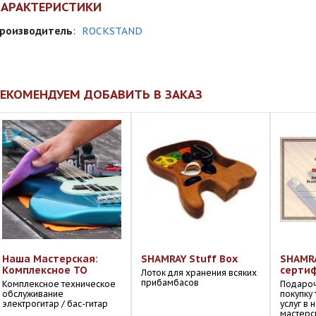
ХАРАКТЕРИСТИКИ
роизводитель
:
ROCKSTAND
ЕКОМЕНДУЕМ ДОБАВИТЬ В ЗАКАЗ
Наша Мастерская:
SHAMRAY Stuff Box
SHAMR
Комплексное ТО
серти
Лоток для хранения всяких
прибамбасов
Комплексное техническое
Подароч
обслуживание
покупку
электрогитар / бас-гитар
услуг в
мастерс