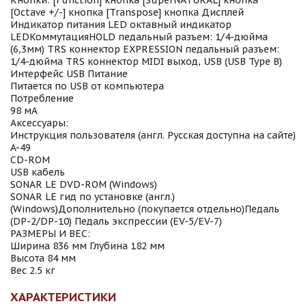
Кнопки: [Function] кнопка [SuperNATURAL] кнопка
[Octave +/-] кнопка [Transpose] кнопка Дисплей
Индикатор питания LED октавный индикатор
LEDКоммутацияHOLD педальный разъем: 1/4-дюйма
(6,3мм) TRS коннектор EXPRESSION педальный разъем:
1/4-дюйма TRS коннектор MIDI выход, USB (USB Type B)
Интерфейс USB Питание
Питается по USB от компьютера
Потребление
98 мА
Аксессуары:
Инструкция пользователя (англ. Русская доступна на сайте)
A-49
CD-ROM
USB кабель
SONAR LE DVD-ROM (Windows)
SONAR LE гид по установке (англ.)
(Windows)Дополнительно (покупается отдельно)Педаль
(DP-2/DP-10) Педаль экспрессии (EV-5/EV-7)
РАЗМЕРЫ И ВЕС:
Ширина 836 мм Глубина 182 мм
Высота 84 мм
Вес 2.5 кг
ХАРАКТЕРИСТИКИ