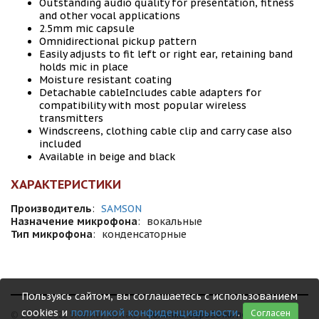
Outstanding audio quality for presentation, fitness
and other vocal applications
2.5mm mic capsule
Omnidirectional pickup pattern
Easily adjusts to fit left or right ear, retaining band
holds mic in place
Moisture resistant coating
Detachable cableIncludes cable adapters for
compatibility with most popular wireless
transmitters
Windscreens, clothing cable clip and carry case also
included
Available in beige and black
ХАРАКТЕРИСТИКИ
Производитель
:
SAMSON
Назначение микрофона
:
вокальные
Тип микрофона
:
конденсаторные
Пользуясь сайтом, вы соглашаетесь с использованием
cookies и
политикой конфиденциальности
.
Согласен
© 1999 - 2026 Shamray Guitars /
Политика обработки персональных