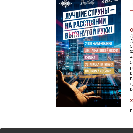
Д
Д
О
Ф
4
О
р
В
п
о
В
П