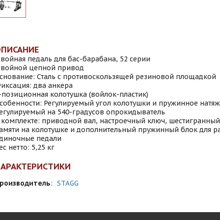
ОПИСАНИЕ
войная педаль для бас-барабана, 52 серии
войной цепной привод
снование: Сталь с противоскользящей резиновой площадкой
иксация: два анкера
-позиционная колотушка (войлок-пластик)
собенности: Регулируемый угол колотушки и пружинное натяж
егулируемый на 540-градусов опрокидыватель
 комплекте: приводной вал, настроечный ключ, шестигранный
амяти на колотушке и дополнительный пружинный блок для р
диночные педали
ес нетто: 5,25 кг
ХАРАКТЕРИСТИКИ
роизводитель
:
STAGG