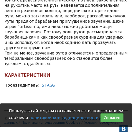
тонких древесных (синтетических) прутьев, закреплённых
на рукоятке. Часто на руты надевается дополнительная
лента и резиновое кольцо, передвигая которые вдоль
рута, можно затягивать или, наоборот, расслаблять пучок.
Руты придают барабанам приглушённое звучание. Даже
играя fortissimo, ими невозможно добиться мощи
звучания палочек. Поэтому роль рутов рассматривается
барабанщиками как своеобразная сурдина для ударных,
и их используют, когда необходимо дать прозвучать
другим инструментам.
Тем не менее, звучание рутов отличается и определённым
тембральным своеобразием: оно становится более
тусклым, отдалённым.
ХАРАКТЕРИСТИКИ
Производитель
:
STAGG
Пользуясь сайтом, вы соглашаетесь с использованием
cookies и
политикой конфиденциальности
.
Согласен
© 1999 - 2026 Shamray Guitars /
Политика обработки персональных
данных
/
Политика использования Сookies
/
Условия обслуживания