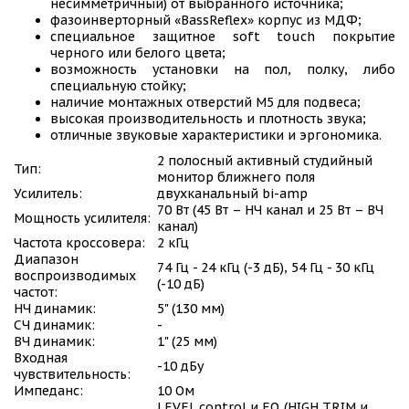
несимметричный) от выбранного источника;
фазоинверторный «BassReflex» корпус из МДФ;
специальное защитное soft touch покрытие
черного или белого цвета;
возможность установки на пол, полку, либо
специальную стойку;
наличие монтажных отверстий М5 для подвеса;
высокая производительность и плотность звука;
отличные звуковые характеристики и эргономика.
2 полосный активный студийный
Тип:
монитор ближнего поля
Усилитель:
двухканальный bi-amp
70 Вт (45 Вт – НЧ канал и 25 Вт – ВЧ
Мощность усилителя:
канал)
Частота кроссовера:
2 кГц
Диапазон
74 Гц - 24 кГц (-3 дБ), 54 Гц - 30 кГц
воспроизводимых
(-10 дБ)
частот:
НЧ динамик:
5" (130 мм)
СЧ динамик:
-
ВЧ динамик:
1" (25 мм)
Входная
-10 дБу
чувствительность:
Импеданс:
10 Ом
LEVEL control и EQ (HIGH TRIM и