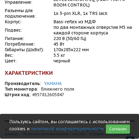
Управление:
ROOM CONTROL)
Разъемы для
1х 3-pin XLR, 1х TRS Jack
подключения:
Корпус:
Bass-reflex из МДФ
по два монтажных отверстия М5 на
Подвес:
каждой стороне корпуса
Питание:
220 В (50/60 Гц)
Потребление:
45 Вт
Габариты (ШхВхГ):
170х285х222 мм
Вес:
5.5 кг
Цвет:
черный
ХАРАКТЕРИСТИКИ
Производитель
:
YAMAHA
Тип монитора
:
ближнего поля
Штрих код
:
4957812605847
Пользуясь сайтом, вы соглашаетесь с использованием
cookies и
политикой конфиденциальности
.
Согласен
© 1999 - 2026 Shamray Guitars /
Политика обработки персональных
данных
/
Политика использования Сookies
/
Условия обслуживания