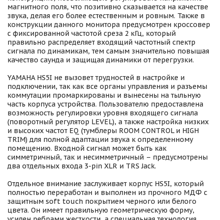
магнитного поля, что позитивно сказывается на качестве
звука, делая его более естественным и ровным. Также в
конструкции данного монитора предусмотрен кроссовер
с фиксированной частотой среза 2 кГц, который
правильно распределяет входящий частотный спектр
сигнала по динамикам, тем самым значительно повышая
качество саунда и защищая динамики от перегрузки.
YAMAHA HS5I не вызовет трудностей в настройке и
подключении, так как все органы управления и разъемы
коммутации промаркированы и вынесены на тыльную
часть корпуса устройства. Пользователю предоставлена
возможность регулировки уровня входящего сигнала
(поворотный регулятор LEVEL), а также настройка низких
и высоких частот EQ (тумблеры ROOM CONTROL и HIGH
TRIM) для полной адаптации звука к определенному
помещению. Входной сигнал может быть как
симметричный, так и несимметричный – предусмотрены
два отдельных входа 3-pin XLR и TRS Jack.
Отдельное внимание заслуживает корпус HS5I, который
полностью переработан и выполнен из прочного МДФ с
защитным soft touch покрытием черного или белого
цвета. Он имеет правильную геометрическую форму,
усилен ребрами жесткости, а специальная технология