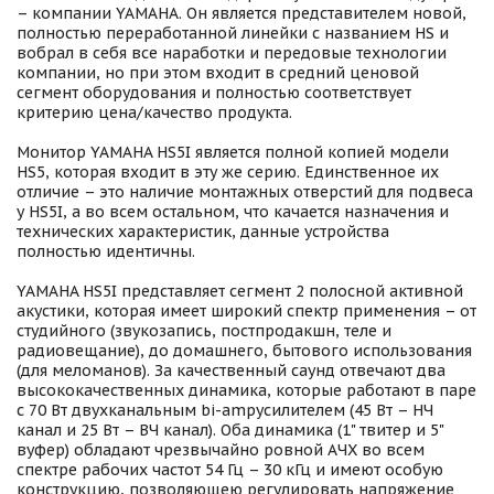
– компании YAMAHA. Он является представителем новой,
полностью переработанной линейки с названием HS и
вобрал в себя все наработки и передовые технологии
компании, но при этом входит в средний ценовой
сегмент оборудования и полностью соответствует
критерию цена/качество продукта.
Монитор YAMAHA HS5I является полной копией модели
HS5, которая входит в эту же серию. Единственное их
отличие – это наличие монтажных отверстий для подвеса
у HS5I, а во всем остальном, что качается назначения и
технических характеристик, данные устройства
полностью идентичны.
YAMAHA HS5I представляет сегмент 2 полосной активной
акустики, которая имеет широкий спектр применения – от
студийного (звукозапись, постпродакшн, теле и
радиовещание), до домашнего, бытового использования
(для меломанов). За качественный саунд отвечают два
высококачественных динамика, которые работают в паре
с 70 Вт двухканальным bi-ampусилителем (45 Вт – НЧ
канал и 25 Вт – ВЧ канал). Оба динамика (1" твитер и 5"
вуфер) обладают чрезвычайно ровной АЧХ во всем
спектре рабочих частот 54 Гц – 30 кГц и имеют особую
конструкцию, позволяющею регулировать напряжение