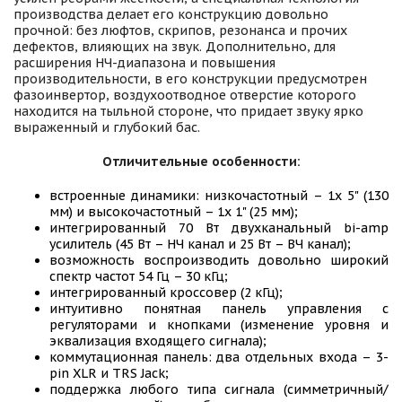
производства делает его конструкцию довольно
прочной: без люфтов, скрипов, резонанса и прочих
дефектов, влияющих на звук. Дополнительно, для
расширения НЧ-диапазона и повышения
производительности, в его конструкции предусмотрен
фазоинвертор, воздухоотводное отверстие которого
находится на тыльной стороне, что придает звуку ярко
выраженный и глубокий бас.
Отличительные особенности:
встроенные динамики: низкочастотный – 1х 5" (130
мм) и высокочастотный – 1х 1" (25 мм);
интегрированный 70 Вт двухканальный bi-amp
усилитель (45 Вт – НЧ канал и 25 Вт – ВЧ канал);
возможность воспроизводить довольно широкий
спектр частот 54 Гц – 30 кГц;
интегрированный кроссовер (2 кГц);
интуитивно понятная панель управления с
регуляторами и кнопками (изменение уровня и
эквализация входящего сигнала);
коммутационная панель: два отдельных входа – 3-
pin XLR и TRS Jack;
поддержка любого типа сигнала (симметричный/