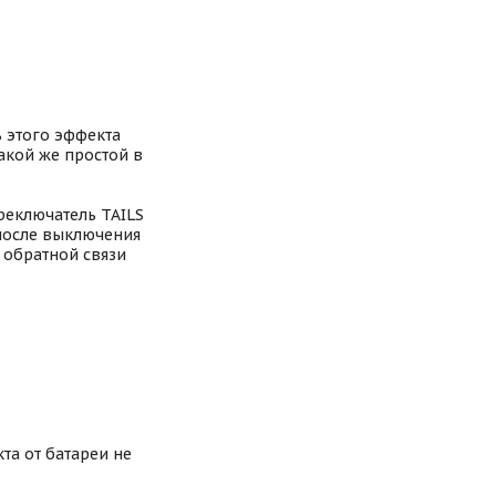
 этого эффекта
акой же простой в
реключатель TAILS
 после выключения
 обратной связи
та от батареи не