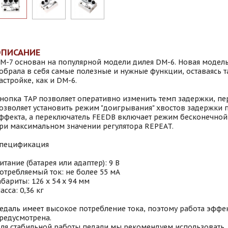
ОПИСАНИЕ
M-7 основан на популярной модели дилея DM-6. Новая модель
обрала в себя самые полезные и нужные функции, оставаясь т
астройке, как и DM-6.
нопка TAP позволяет оперативно изменить темп задержки, пе
озволяет установить режим "доигрывания" хвостов задержки
ффекта, а переключатель FEEDB включает режим бесконечной
ри максимальном значении регулятора REPEAT.
пецификация
итание (батарея или адаптер): 9 В
отребляемый ток: не более 55 мA
абариты: 126 х 54 х 94 мм
асса: 0,36 кг
едаль имеет высокое потребление тока, поэтому работа эффек
редусмотрена.
ля стабильной работы педали мы рекомендуем использовать