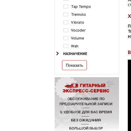
с
Tap Tempo
Tremolo
Vibrato
П
Vocoder
Т
Н
Volume
Wah
НАЗНАЧЕНИЕ