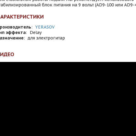
табилизированный блок питания на 9 вольт (AD9-100 или AD9-
ХАРАКТЕРИСТИКИ
роизводитель
:
YERASOV
ип эффекта
:
Delay
азначение
:
для электрогитар
ВИДЕО