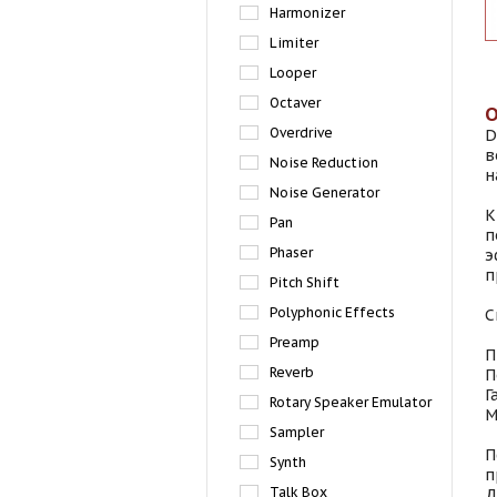
Harmonizer
Limiter
Looper
Octaver
Overdrive
D
в
Noise Reduction
н
Noise Generator
К
Pan
п
Phaser
э
п
Pitch Shift
Polyphonic Effects
С
Preamp
П
Reverb
П
Г
Rotary Speaker Emulator
М
Sampler
П
Synth
п
Talk Box
Д