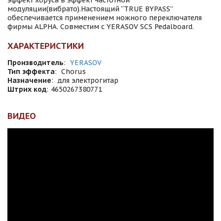
эффект хоруса в эффект частотной
модуляции(вибрато).Настоящий “TRUE BYPASS”
обеспечивается применением ножного переключателя
фирмы ALPHA. Совместим с YERASOV SCS Pedalboard.
ХАРАКТЕРИСТИКИ
Производитель
:
YERASOV
Тип эффекта
:
Chorus
Назначение
:
для электрогитар
Штрих код
:
4650267380771
ВИДЕО