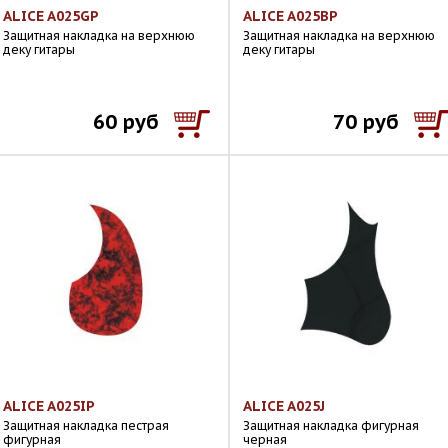
ALICE A025GP
ALICE A025BP
Защитная накладка на верхнюю
Защитная накладка на верхнюю
деку гитары
деку гитары
60 руб
70 руб
ALICE A025IP
ALICE A025J
Защитная накладка пестрая
Защитная накладка фигурная
фигурная
черная