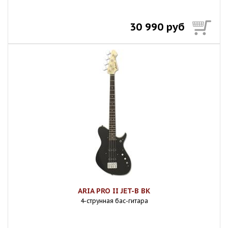
30 990 руб
ARIA PRO II JET-B BK
4-струнная бас-гитара