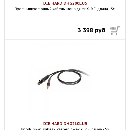
DIE HARD DHG200LU5
Проф. микрофонный кабель, моно джек XLR F, длина - 5м
3 398 руб
DIE HARD DHG210LU5
Проф. микр. кабель, стерео джек XLR F, длина - 5м