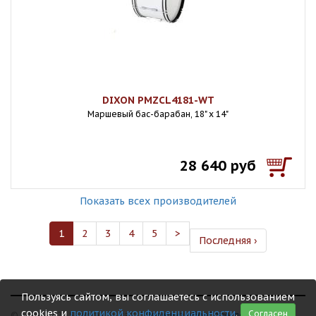
DIXON PMZCL4181-WT
Маршевый бас-барабан, 18" х 14"
28 640 руб
Показать всех производителей
1
2
3
4
5
>
Последняя ›
Пользуясь сайтом, вы соглашаетесь с использованием
cookies и
политикой конфиденциальности
.
Согласен
© 1999 - 2026 Shamray Guitars /
Политика обработки персональных