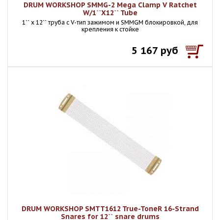
DRUM WORKSHOP SMMG-2 Mega Clamp V Ratchet
W/1``X12`` Tube
1`` x 12`` труба с V-тип зажимом и SMMGM блокировкой, для
крепления к стойке
5 167 руб
DRUM WORKSHOP SMTT1612 True-ToneR 16-Strand
Snares for 12`` snare drums