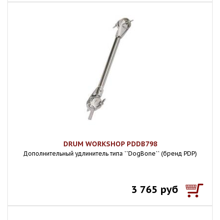
DRUM WORKSHOP PDDB798
Дополнительный удлинитель типа ``DogBone`` (бренд PDP)
3 765 руб