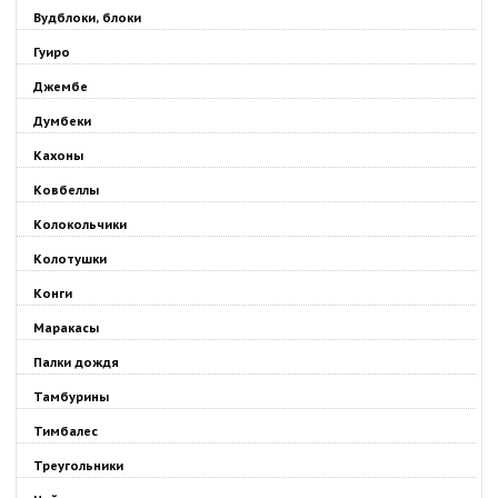
Вудблоки, блоки
Гуиро
Джембе
Думбеки
Кахоны
Ковбеллы
Колокольчики
Колотушки
Конги
Маракасы
Палки дождя
Тамбурины
Тимбалес
Треугольники