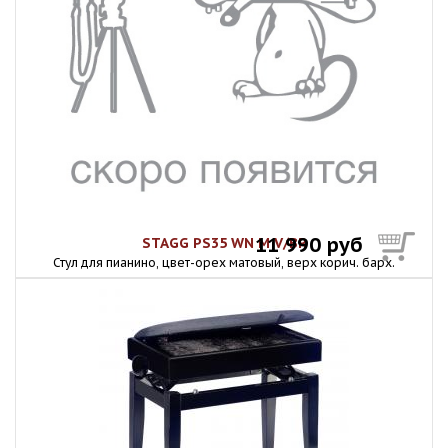
11 990 руб
STAGG PS35 WN M V/BR
Стул для пианино, цвет-орех матовый, верх корич. барх.