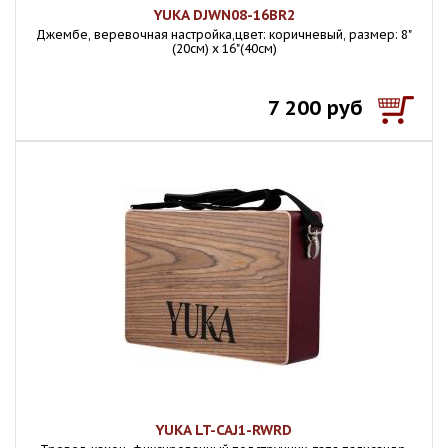
YUKA DJWN08-16BR2
Джембе, веревочная настройка,цвет: коричневый, размер: 8"
(20см) х 16"(40см)
7 200 руб
YUKA LT-CAJ1-RWRD