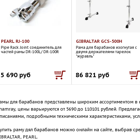
PEARL RJ-100
GIBRALTAR GCS-500H
Pipe Rack Joint соединитель для
Рама для барабанов изогнутая с
частей рамы DR-100L/ DR-100R
двумя держателями тарелок
"журавль"
5 690 руб
86 821 руб
амы для барабанов представлены широким ассортиментом в к
hamray, цены варьируются от 5690 до 110101 рублей. Предлага
писаниями, подробными техническими характеристиками, усл
упить раму дял барабанов можно онлайн на сайте, выбрав с
IBRALTAR, PEARL.