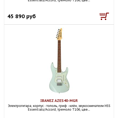
Essentials/Accord, тремоло T106, цве...
45 890 руб
IBANEZ AZES40-MGR
Электрогитара, корпус - тополь, гриф - клён, звукосниматели HSS
Essentials/Accord, тремоло T106, цве...