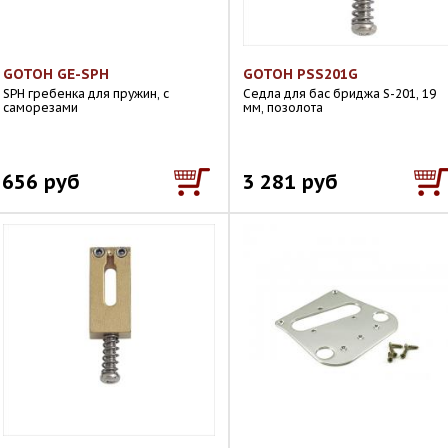
GOTOH GE-SPH
GOTOH PSS201G
SPH гребенка для пружин, с
Седла для бас бриджа S-201, 19
саморезами
мм, позолота
656 руб
3 281 руб