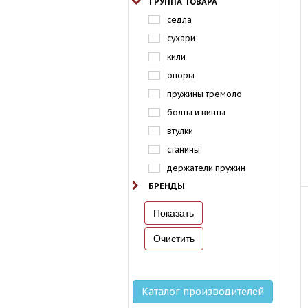
ГРУППА ТОВАРА
седла
сухари
кили
опоры
пружины тремоло
болты и винты
втулки
станины
держатели пружин
БРЕНДЫ
Каталог производителей