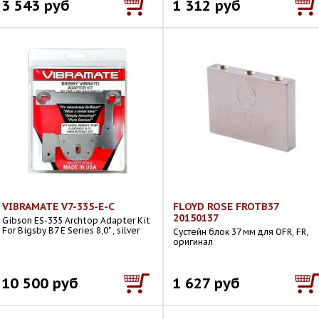
3 543 руб
1 312 руб
VIBRAMATE V7-335-E-C
FLOYD ROSE FROTB37
20150137
Gibson ES-335 Archtop Adapter Kit
For Bigsby B7 E Series 8,0" , silver
Сустейн блок 37 мм для OFR, FR,
оригинал
10 500 руб
1 627 руб