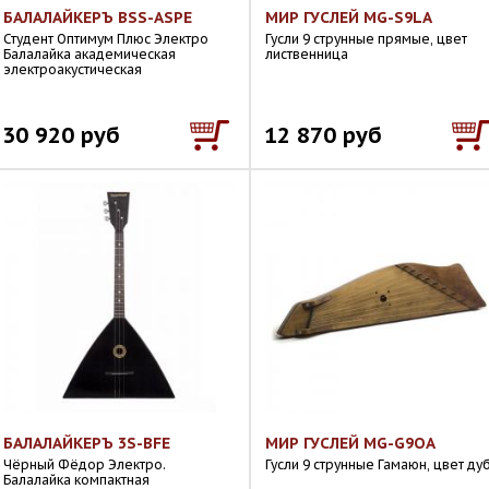
БАЛАЛАЙКЕРЪ BSS-ASPE
МИР ГУСЛЕЙ MG-S9LA
Студент Оптимум Плюс Электро
Гусли 9 струнные прямые, цвет
Балалайка академическая
лиственница
электроакустическая
30 920 руб
12 870 руб
БАЛАЛАЙКЕРЪ 3S-BFE
МИР ГУСЛЕЙ MG-G9OA
Чёрный Фёдор Электро.
Гусли 9 струнные Гамаюн, цвет ду
Балалайка компактная