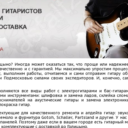
цыно? Иногда может оказаться так, что проще или надежнее
 качественно и с гарантией. Мы максимально упростим проце
у, выполним работы, отчитаемся и сами отправим гитару 
 и Подмосковью силами своих экспедиторов. И, конечно, с
олняются все виды работ с электрогитарами и бас-гитарам
ыми инструментами: шлифовка и замена ладов, склейка слом
коснимателей на акустические гитары и замена электроник
покраска гитар.
ектующие для качественного ремонта и апдейта гитар: звук
емоло и фурнитура Gotoh, Schaller, Partsland и другие. У н
панелей. Поэтому даже если в вашем городе есть гитарный ма
 комплектующие с доставкой до Голицыно.