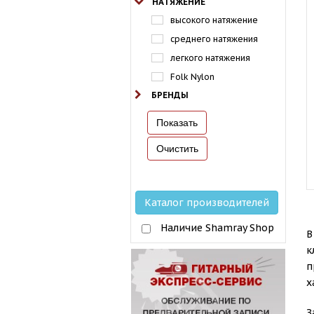
НАТЯЖЕНИЕ
высокого натяжение
среднего натяжения
легкого натяжения
Folk Nylon
БРЕНДЫ
Каталог производителей
Наличие Shamray Shop
В
к
п
х
З