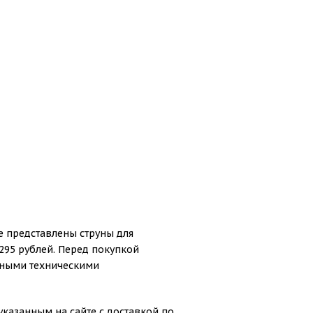
е представлены струны для
1295 рублей. Перед покупкой
бными техническими
указанным на сайте с доставкой по