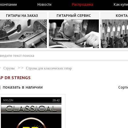
 компании
Новости
Распродажа
Как купи
ГИТАРЫ НА ЗАКАЗ
ГИТАРНЫЙ СЕРВИС
КОНТ
Струны
Струны для классических гитар
Р DR STRINGS
показать в наличии
Сорти