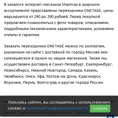
В каталоге интернет-магазина Shamray в широком
ассортименте представлены переходники ONSTAGE, цены
варьируются от 290 до 290 рублей. Перед покупкой
предлагаем ознакомиться с фото товаров, описаниями,
подробными техническими характеристиками, условиями
оплаты и гарантии.
Заказать переходники ONSTAGE можно по контактам,
указанным на сайте с доставкой по городу Москва или
самовывозом в одном из наших магазинов. Также мы
осуществляем доставку в Санкт-Петербург, Екатеринбург,
Новосибирск, Нижний Новгород, Самара, Казань,
Челябинск, Омск, Уфа, Ростов-на-Дону, Красноярск,
Воронеж, Пермь, Волгоград и другие города России.
Пользуясь сайтом, вы соглашаетесь с использованием
cookies и
политикой конфиденциальности
.
Согласен
© 1999 - 2026 Shamray Guitars /
Политика обработки персональных
данных
/
Политика использования Сookies
/
Условия обслуживания