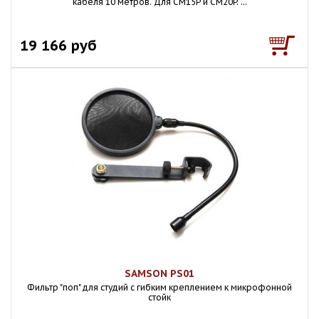
кабеля 10 метров. Для CM15P и CM20P. ...
19 166 руб
SAMSON PS01
Фильтр "поп" для студий с гибким креплением к микрофонной
стойк