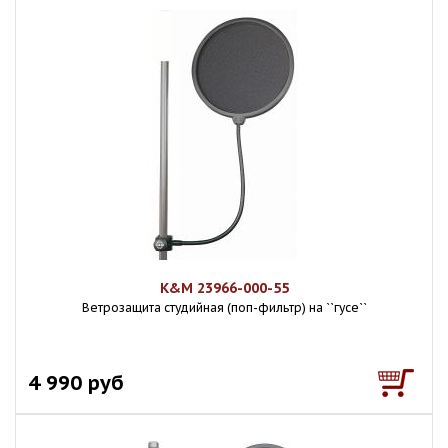
K&M 23966-000-55
Ветрозащита студийная (поп-фильтр) на ``гусе``
4 990 руб