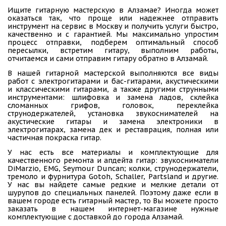
Ищите гитарную мастерскую в Алзамае? Иногда может
оказаться так, что проще или надежнее отправить
инструмент на сервис в Москву и получить услуги быстро,
качественно и с гарантией. Мы максимально упростим
процесс отправки, подберем оптимальный способ
пересылки, встретим гитару, выполним работы,
отчитаемся и сами отправим гитару обратно в Алзамай.
В нашей гитарной мастерской выполняются все виды
работ с электрогитарами и бас-гитарами, акустическими
и классическими гитарами, а также другими струнными
инструментами: шлифовка и замена ладов, склейка
сломанных грифов, головок, переклейка
струнодержателей, установка звукоснимателей на
акустические гитары и замена электроники в
электрогитарах, замена дек и реставрация, полная или
частичная покраска гитар.
У нас есть все материалы и комплектующие для
качественного ремонта и апдейта гитар: звукосниматели
DiMarzio, EMG, Seymour Duncan; колки, струнодержатели,
тремоло и фурнитура Gotoh, Schaller, Partsland и другие.
У нас вы найдете самые редкие и мелкие детали от
шурупов до специальных панелей. Поэтому даже если в
вашем городе есть гитарный мастер, то Вы можете просто
заказать в нашем интернет-магазине нужные
комплектующие с доставкой до города Алзамай.