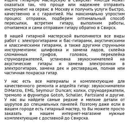
оказаться так, что проще или надежнее отправить
инструмент на сервис в Москву и получить услуги быстро,
качественно и с гарантией. Мы максимально упростим
процесс отправки, подберем оптимальный способ
пересылки, встретим гитару, выполним работы,
отчитаемся и сами отправим гитару обратно в Свирск.
В нашей гитарной мастерской выполняются все виды
работ с электрогитарами и бас-гитарами, акустическими
и классическими гитарами, а также другими струнными
инструментами: шлифовка и замена ладов, склейка
сломанных грифов, головок, переклейка
струнодержателей, установка звукоснимателей на
акустические гитары и замена электроники в
электрогитарах, замена дек и реставрация, полная или
частичная покраска гитар.
У нас есть все материалы и комплектующие для
качественного ремонта и апдейта гитар: звукосниматели
DiMarzio, EMG, Seymour Duncan; колки, струнодержатели,
тремоло и фурнитура Gotoh, Schaller, Partsland и другие.
У нас вы найдете самые редкие и мелкие детали от
шурупов до специальных панелей. Поэтому даже если в
вашем городе есть гитарный мастер, то Вы можете просто
заказать в нашем интернет-магазине нужные
комплектующие с доставкой до Свирска.