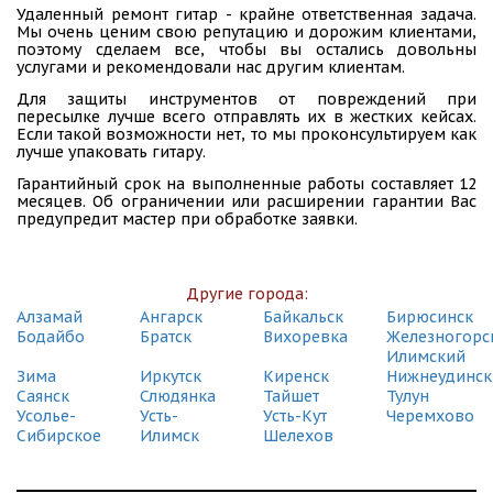
Удаленный ремонт гитар - крайне ответственная задача.
Мы очень ценим свою репутацию и дорожим клиентами,
поэтому сделаем все, чтобы вы остались довольны
услугами и рекомендовали нас другим клиентам.
Для защиты инструментов от повреждений при
пересылке лучше всего отправлять их в жестких кейсах.
Если такой возможности нет, то мы проконсультируем как
лучше упаковать гитару.
Гарантийный срок на выполненные работы составляет 12
месяцев. Об ограничении или расширении гарантии Вас
предупредит мастер при обработке заявки.
Другие города:
Алзамай
Ангарск
Байкальск
Бирюсинск
Бодайбо
Братск
Вихоревка
Железногорс
Илимский
Зима
Иркутск
Киренск
Нижнеудинск
Саянск
Слюдянка
Тайшет
Тулун
Усолье-
Усть-
Усть-Кут
Черемхово
Сибирское
Илимск
Шелехов