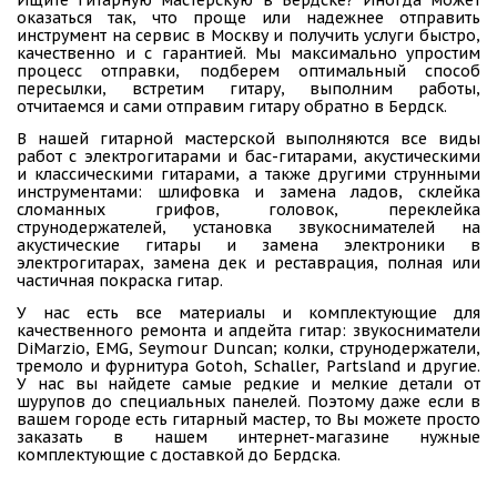
оказаться так, что проще или надежнее отправить
инструмент на сервис в Москву и получить услуги быстро,
качественно и с гарантией. Мы максимально упростим
процесс отправки, подберем оптимальный способ
пересылки, встретим гитару, выполним работы,
отчитаемся и сами отправим гитару обратно в Бердск.
В нашей гитарной мастерской выполняются все виды
работ с электрогитарами и бас-гитарами, акустическими
и классическими гитарами, а также другими струнными
инструментами: шлифовка и замена ладов, склейка
сломанных грифов, головок, переклейка
струнодержателей, установка звукоснимателей на
акустические гитары и замена электроники в
электрогитарах, замена дек и реставрация, полная или
частичная покраска гитар.
У нас есть все материалы и комплектующие для
качественного ремонта и апдейта гитар: звукосниматели
DiMarzio, EMG, Seymour Duncan; колки, струнодержатели,
тремоло и фурнитура Gotoh, Schaller, Partsland и другие.
У нас вы найдете самые редкие и мелкие детали от
шурупов до специальных панелей. Поэтому даже если в
вашем городе есть гитарный мастер, то Вы можете просто
заказать в нашем интернет-магазине нужные
комплектующие с доставкой до Бердска.