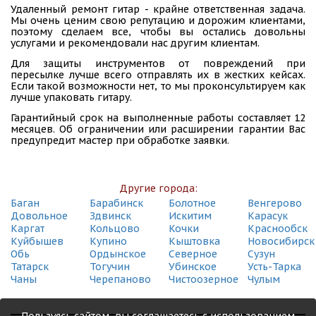
Удаленный ремонт гитар - крайне ответственная задача.
Мы очень ценим свою репутацию и дорожим клиентами,
поэтому сделаем все, чтобы вы остались довольны
услугами и рекомендовали нас другим клиентам.
Для защиты инструментов от повреждений при
пересылке лучше всего отправлять их в жестких кейсах.
Если такой возможности нет, то мы проконсультируем как
лучше упаковать гитару.
Гарантийный срок на выполненные работы составляет 12
месяцев. Об ограничении или расширении гарантии Вас
предупредит мастер при обработке заявки.
Другие города:
Баган
Барабинск
Болотное
Венгерово
Довольное
Здвинск
Искитим
Карасук
Каргат
Кольцово
Кочки
Краснообск
Куйбышев
Купино
Кыштовка
Новосибирск
Обь
Ордынское
Северное
Сузун
Татарск
Тогучин
Убинское
Усть-Тарка
Чаны
Черепаново
Чистоозерное
Чулым