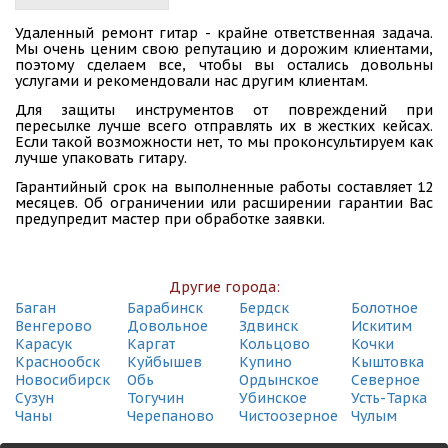
СДЭК
Удаленный ремонт гитар - крайне ответственная задача.
Омск, ул. 10 лет Октября, 111
Мы очень ценим свою репутацию и дорожим клиентами,
(495) 128-95-59
поэтому сделаем все, чтобы вы остались довольны
услугами и рекомендовали нас другим клиентам.
СДЭК
Для защиты инструментов от повреждений при
Омск, ул. 10 лет Октября, 136/1
пересылке лучше всего отправлять их в жестких кейсах.
(495) 128-95-59
Если такой возможности нет, то мы проконсультируем как
лучше упаковать гитару.
СДЭК
Гарантийный срок на выполненные работы составляет 12
Омск, Ул. 21-я Амурская, 12
месяцев. Об ограничении или расширении гарантии Вас
(495) 128-95-59
предупредит мастер при обработке заявки.
СДЭК
Омск, ул. 24-я Северная, 204
(495) 128-95-59
Другие города:
Баган
Барабинск
Бердск
Болотное
СДЭК
Венгерово
Довольное
Здвинск
Искитим
Омск, ул. 5 Армии, 6
Карасук
Каргат
Кольцово
Кочки
(495) 128-95-59
Краснообск
Куйбышев
Купино
Кыштовка
Новосибирск
Обь
Ордынское
Северное
СДЭК
Сузун
Тогучин
Убинское
Усть-Тарка
Омск, ул. 50 Лет Профсоюзов, 91
Чаны
Черепаново
Чистоозерное
Чулым
(495) 128-95-59