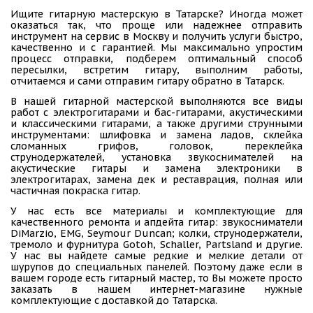
Ищите гитарную мастерскую в Татарске? Иногда может
оказаться так, что проще или надежнее отправить
инструмент на сервис в Москву и получить услуги быстро,
качественно и с гарантией. Мы максимально упростим
процесс отправки, подберем оптимальный способ
пересылки, встретим гитару, выполним работы,
отчитаемся и сами отправим гитару обратно в Татарск.
В нашей гитарной мастерской выполняются все виды
работ с электрогитарами и бас-гитарами, акустическими
и классическими гитарами, а также другими струнными
инструментами: шлифовка и замена ладов, склейка
сломанных грифов, головок, переклейка
струнодержателей, установка звукоснимателей на
акустические гитары и замена электроники в
электрогитарах, замена дек и реставрация, полная или
частичная покраска гитар.
У нас есть все материалы и комплектующие для
качественного ремонта и апдейта гитар: звукосниматели
DiMarzio, EMG, Seymour Duncan; колки, струнодержатели,
тремоло и фурнитура Gotoh, Schaller, Partsland и другие.
У нас вы найдете самые редкие и мелкие детали от
шурупов до специальных панелей. Поэтому даже если в
вашем городе есть гитарный мастер, то Вы можете просто
заказать в нашем интернет-магазине нужные
комплектующие с доставкой до Татарска.