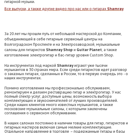
гитарной музыки.
Все выпуски, а также другие видео про нас или о гитарах
Shamray
За 20 лет мы прошли путь от небольшой мастерской до Компании,
объединяющей в себе гитарные сервисный центры на
Волгоградском Проспекте и на Электрозаводской, музыкальные
салоны для гитаристов
Shamray Shop
и
Guitar Planet
, а также
изготовление электрогитар и бас-гитар уровня Custom Shop.
На инструментах под маркой
Shamray
играют уже тысячи
музыкантов в 30 странах мира. Если среди гитаристов идет разговор
о заказных гитарах, сделанных в России, то в первую очередь это - о
наших инструментах.
Помимо изготовления мы профессионально обслуживаем,
ремонтируем и делаем реставрацию гитар и электрогитар. У нас
полный спектр услуг, доступные цены, возможность выбора
комплектующих и звукоснимателей от лучших производителей.
Среди наших клиентов много известных музыкантов, а также
московские музыкальные салоны, с которыми заключены
соглашения о сервисном обслуживании.
В наших салонах постоянно в наличии товары для гитар, гитаристов и
гитарных мастеров включая самые мелкие комплектующие.
Отдельное направление в торговле – подержанные гитары и басы