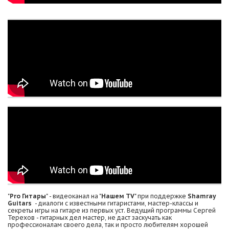
"
Pro Гитары
" - видеоканал на "
Нашем TV
" при поддержке
Shamray
Guitars
- диалоги с известными гитаристами, мастер-классы и
секреты игры на гитаре из первых уст. Ведущий программы Сергей
Терехов - гитарных дел мастер, не даст заскучать как
профессионалам своего дела, так и просто любителям хорошей