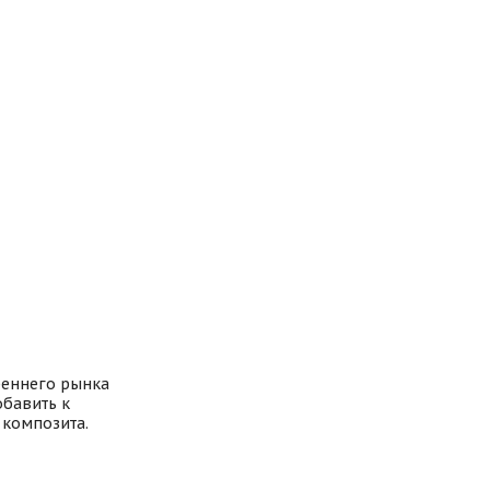
реннего рынка
обавить к
 композита.