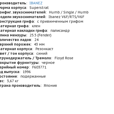
роизводитель
:
IBANEZ
орма корпуса
:
Superstrat
онфиг. звукоснимателей
:
Humb / Single / Humb
одели звукоснимателей
:
Ibanez V6F/RTS/V6F
онструкция грифа
:
с привинченным грифом
атериал грифа
:
клен
атериал накладки грифа
:
палисандр
лина мензуры
:
25.5 (Fender)
оличество ладов
:
24
ерхний порожек
:
43 мм
атериал корпуса
:
Резонкаст
вет / тон корпуса
:
синий
трунодержатель / Тремоло
:
Floyd Rose
окрытие фурнитуры
:
черное
ерийный номер
:
F603771
од выпуска
:
1996
остояние
:
подержанные
ес
:
3,67 кг
трана производитель
:
Япония