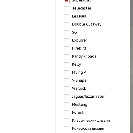
Superstrat
Telecaster
Les Paul
Double Cutaway
SG
Explorer
Firebird
Randy Rhoads
Kelly
Flying V
V-Shape
Warlock
Jaguar/Jazzmaster
Mustang
Forest
Классический дизайн
Рокерский дизайн