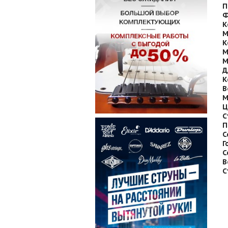
П
Ф
К
М
К
М
М
Д
К
В
М
Ц
С
П
С
Г
С
В
С