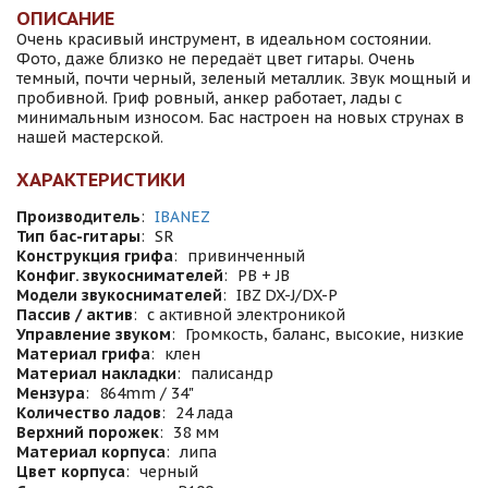
ОПИСАНИЕ
Очень красивый инструмент, в идеальном состоянии.
Фото, даже близко не передаёт цвет гитары. Очень
темный, почти черный, зеленый металлик. Звук мощный и
пробивной. Гриф ровный, анкер работает, лады с
минимальным износом. Бас настроен на новых струнах в
нашей мастерской.
ХАРАКТЕРИСТИКИ
Производитель
:
IBANEZ
Тип бас-гитары
:
SR
Конструкция грифа
:
привинченный
Конфиг. звукоснимателей
:
PB + JB
Модели звукоснимателей
:
IBZ DX-J/DX-P
Пассив / актив
:
с активной электроникой
Управление звуком
:
Громкость, баланс, высокие, низкие
Материал грифа
:
клен
Материал накладки
:
палисандр
Мензура
:
864mm / 34"
Количество ладов
:
24 лада
Верхний порожек
:
38 мм
Материал корпуса
:
липа
Цвет корпуса
:
черный