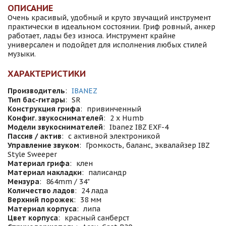
ОПИСАНИЕ
Очень красивый, удобный и круто звучащий инструмент
практически в идеальном состоянии. Гриф ровный, анкер
работает, лады без износа. Инструмент крайне
универсален и подойдет для исполнения любых стилей
музыки.
ХАРАКТЕРИСТИКИ
Производитель
:
IBANEZ
Тип бас-гитары
:
SR
Конструкция грифа
:
привинченный
Конфиг. звукоснимателей
:
2 x Humb
Модели звукоснимателей
:
Ibanez IBZ EXF-4
Пассив / актив
:
с активной электроникой
Управление звуком
:
Громкость, баланс, эквалайзер IBZ
Style Sweeper
Материал грифа
:
клен
Материал накладки
:
палисандр
Мензура
:
864mm / 34"
Количество ладов
:
24 лада
Верхний порожек
:
38 мм
Материал корпуса
:
липа
Цвет корпуса
:
красный санберст