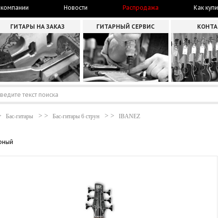
 компании
Новости
Распродажа
Как купи
ГИТАРЫ НА ЗАКАЗ
ГИТАРНЫЙ СЕРВИС
КОНТ
Бас-гитары
Бас-гитары 6 струн
IBANEZ
ерный