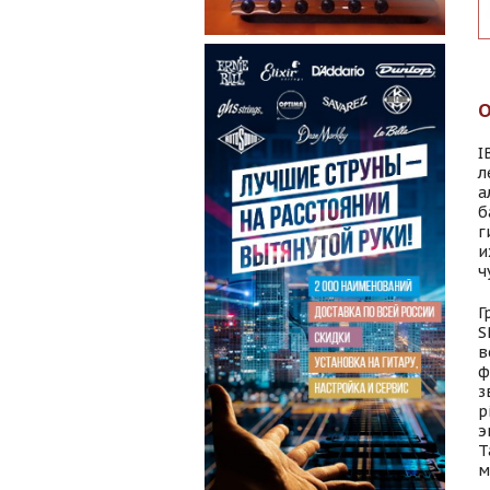
I
л
а
б
г
и
ч
Г
S
в
ф
з
p
э
T
м