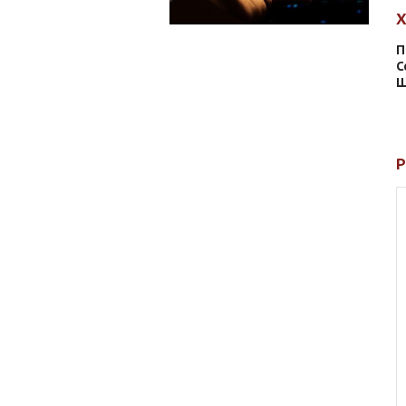
П
С
Ш
Р