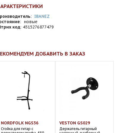
ХАРАКТЕРИСТИКИ
роизводитель
:
IBANEZ
остояние
:
новые
трих код
:
4515276877479
ЕКОМЕНДУЕМ ДОБАВИТЬ В ЗАКАЗ
NORDFOLK NGS36
VESTON GS029
Стойка для гитар с
Держатель гитарный
держателем грифа, 650-
настенный, разборный,