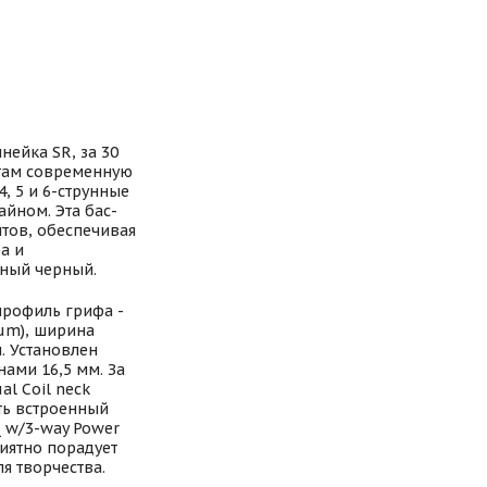
нейка SR, за 30
стам современную
4, 5 и 6-струнные
йном. Эта бас-
тов, обеспечивая
а и
нный черный.
 профиль грифа -
ium), ширина
. Установлен
нами 16,5 мм. За
l Coil neck
Есть встроенный
Q w/3-way Power
риятно порадует
я творчества.