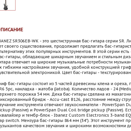
ОПИСАНИЕ
BANEZ SR306EB-WK - это шестиструнная бас-гитара серии SR. Ли
ет своего существования, продолжает предлагать бас-гитари
льтернативу этих популярных инструментов. В этой серии есть 
ас-гитары, обладающие шикарным звучанием и стильным диза
итара отвечает на широкие музыкальные потребности музыкан
х гибкими настройками звучания, удобной конструкцией гриф
увствительной электроникой. Цвет бас-гитары - текстурирова
риф бас-гитары состоит из 5 частей древесины клена и ореха,
R6 5pc, накладка - жатоба (Jatoba). Количество ладов - 24 (Med
ерхнего порожка 54 мм. Дека бас-гитары сделана из махагони
иксированный бридж - Accu-cast B126, расстояние между стру
вучание инструмента отвечают звукосниматели - PowerSpan Dua
ickup (Passive) и PowerSpan Dual Coil bridge pickup (Passive). 
квалайзер и тембр-блок - Ibanez Custom Electronics 3-band E
ap switch. Мензура бас-гитары 864 мм (34"). Этот инструмент п
узыкантов качеством звучания и широкими возможностями дл