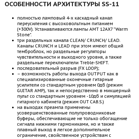
ОСОБЕННОСТИ АРХИТЕКТУРЫ SS-11
полностью ламповый 4-х каскадный канал
переусиления с высоковольтным питанием
(+300V).
Устанавливаются лампы AMT 12AX7 "Warm
Stone".
три раздельных канала CLEAN/ CRUNCH/ LEAD.
Каналы CRUNCH и LEAD при этом имеют общий
темброблок, но раздельные регуляторы
чувствительности и выходного уровня, а также
раздельные переключатели Treble-SHIFT.
последовательный разрыв (FX LOOP);
– возможность работы выхода OUTPUT как в
специализированные оконечные гитарные
усилители со стандартным уровнем 0дб (режим
GUITAR AMP), так и непосредственно в микшерный
пульт со стандартным уровнем -10дб и симуляцией
гитарного кабинета (режим OUT CAB.S.)
на выходах преампа применены
усовершенствованные полупроводниковые
буферы, обеспечивающие не только обогащение
сигнала нижними гармониками, но и также
плавный выход в легкое дополнительное
ограничение, свойственное устройствам с