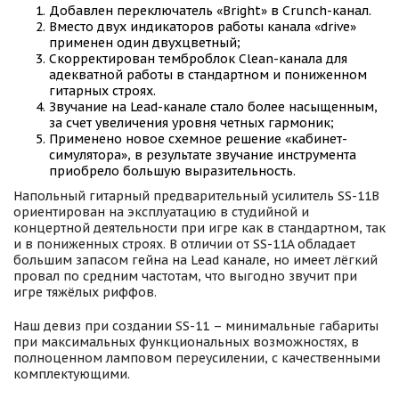
Добавлен переключатель «Bright» в Crunch-канал.
Вместо двух индикаторов работы канала «drive»
применен один двухцветный;
Скорректирован темброблок Clean-канала для
адекватной работы в стандартном и пониженном
гитарных строях.
Звучание на Lead-канале стало более насыщенным,
за счет увеличения уровня четных гармоник;
Применено новое схемное решение «кабинет-
симулятора», в результате звучание инструмента
приобрело большую выразительность.
Напольный гитарный предварительный усилитель SS-11B
ориентирован на эксплуатацию в студийной и
концертной деятельности при игре как в стандартном, так
и в пониженных строях. В отличии от SS-11A обладает
большим запасом гейна на Lеad канале, но имеет лёгкий
провал по средним частотам, что выгодно звучит при
игре тяжёлых риффов.
Наш девиз при создании SS-11 – минимальные габариты
при максимальных функциональных возможностях, в
полноценном ламповом переусилении, с качественными
комплектующими.