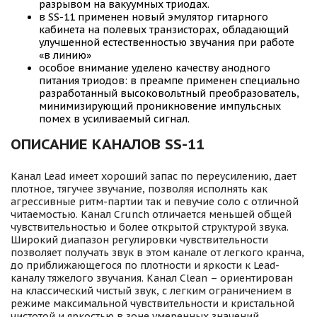
разрывом на вакуумных триодах.
в SS-11 применен новый эмулятор гитарного
кабинета на полевых транзисторах, обладающий
улучшенной естественностью звучания при работе
«в линию»
особое внимание уделено качеству анодного
питания триодов: в преампе применен специально
разработанный высоковольтный преобразователь,
минимизирующий проникновение импульсных
помех в усиливаемый сигнал.
ОПИСАНИЕ КАНАЛОВ SS-11
Канал Lead имеет хороший запас по переусилению, дает
плотное, тягучее звучание, позволяя исполнять как
агрессивные ритм-партии так и певучие соло с отличной
читаемостью. Канал Crunch отличается меньшей общей
чувствительностью и более открытой структурой звука.
Широкий диапазон регулировки чувствительности
позволяет получать звук в этом канале от легкого кранча,
до приближающегося по плотности и яркости к Lead-
каналу тяжелого звучания. Канал Clean – ориентирован
на классический чистый звук, с легким ограничением в
режиме максимальной чувствительности и кристальной
чистотой и яркостью в зоне умеренных значений