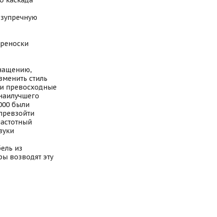
о каскада
езупречную
ереноски
снащению,
менить стиль
 и превосходные
 наилучшего
000 были
 превзойти
частотный
вуки
ель из
ы возводят эту