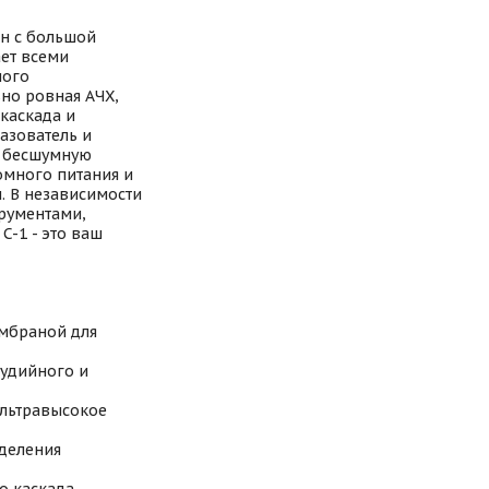
н с большой
ет всеми
ного
но ровная АЧХ,
каскада и
азователь и
, бесшумную
омного питания и
. В независимости
трументами,
C-1 - это ваш
мбраной для
тудийного и
ультравысокое
зделения