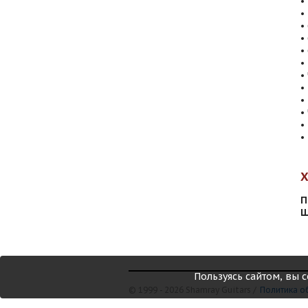
•
•
•
•
•
•
•
•
•
•
•
•
П
Ш
Пользуясь сайтом, вы 
© 1999 - 2026 Shamray Guitars /
Политика о