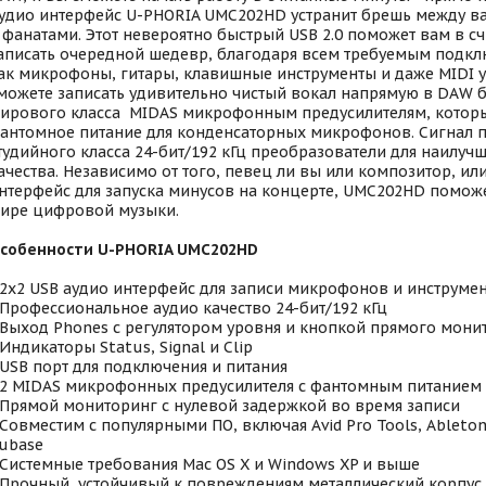
удио интерфейс U-PHORIA UMC202HD устранит брешь между в
 фанатами. Этот невероятно быстрый USB 2.0 поможет вам в с
аписать очередной шедевр, благодаря всем требуемым подкл
ак микрофоны, гитары, клавишные инструменты и даже MIDI у
можете записать удивительно чистый вокал напрямую в DAW б
ирового класса MIDAS микрофонным предусилителям, котор
антомное питание для конденсаторных микрофонов. Сигнал п
тудийного класса 24-бит/192 кГц преобразователи для наилуч
ачества. Независимо от того, певец ли вы или композитор, ил
нтерфейс для запуска минусов на концерте, UMC202HD поможе
ире цифровой музыки.
собенности U-PHORIA UMC202HD
 2х2 USB аудио интерфейс для записи микрофонов и инструме
 Профессиональное аудио качество 24-бит/192 кГц
 Выход Phones с регулятором уровня и кнопкой прямого мони
 Индикаторы Status, Signal и Clip
 USB порт для подключения и питания
 2 MIDAS микрофонных предусилителя с фантомным питанием
 Прямой мониторинг с нулевой задержкой во время записи
 Совместим с популярными ПО, включая Avid Pro Tools, Ableton 
ubase
 Системные требования Mac OS X и Windows XP и выше
 Прочный, устойчивый к повреждениям металлический корпус