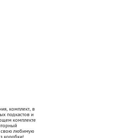
ия, комплект, в
ых подкастов и
ающем комплекте
аторный
е свою любимую
из коробки!