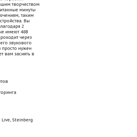
ашим творчеством
читанные минуты
ючениям, таким
стройства. Вы
лагодаря 2
ые имеют 48В
роходит через
шего звукового
и просто нужен
т вам засиять в
нтов
торинга
Live, Steinberg