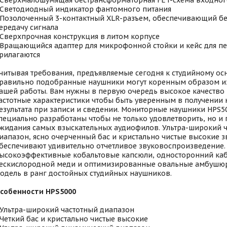
 Сверхмалошумящая бестрансформаторная FET-схема входног
 Светодиодный индикатор фантомного питания
 Позолоченный 3-контактный XLR-разъем, обеспечивающий б
ередачу сигнала
 Сверхпрочная конструкция в литом корпусе
 Вращающийся адаптер для микрофонной стойки и кейс для п
рилагаются
читывая требования, предъявляемые сегодня к студийному о
равильно подобранные наушники могут коренным образом из
ашей работы. Вам нужны в первую очередь высокое качество
астотные характеристики чтобы быть уверенным в получении
езультата при записи и сведении. Мониторные наушники HPS5
пециально разработаны чтобы не только удовлетворить, но и
жидания самых взыскательных аудиофилов. Ультра-широкий 
иапазон, ясно очерченный бас и кристально чистые высокие з
беспечивают удивительно отчетливое звуковоспроизведение.
ысокоэффективные кобальтовые капсюли, односторонний каб
ескислородной меди и оптимизированные овальные амбушюр
одель в ранг достойных студийных наушников.
собенности HPS5000
 Ультра-широкий частотный диапазон
 Четкий бас и кристально чистые высокие