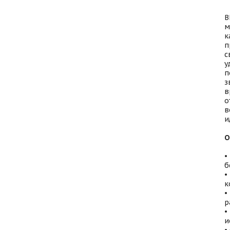
B
м
к
п
с
у
п
з
в
о
в
и
О
•
б
•
к
•
р
•
и