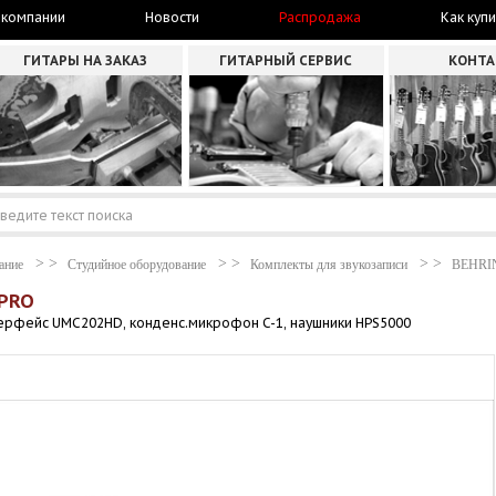
 компании
Новости
Распродажа
Как купи
ГИТАРЫ НА ЗАКАЗ
ГИТАРНЫЙ СЕРВИС
КОНТ
ание
Студийное оборудование
Комплекты для звукозаписи
BEHRI
 PRO
ерфейс UMC202HD, конденс.микрофон C-1, наушники HPS5000