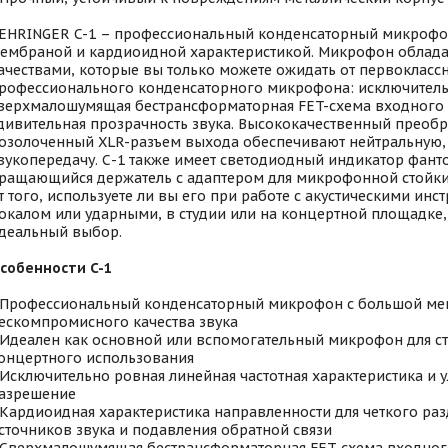
EHRINGER C-1 – профессиональный конденсаторный микрофо
ембраной и кардиоидной характеристикой. Микрофон облада
ачествами, которые вы только можете ожидать от первокласс
рофессионального конденсаторного микрофона: исключитель
верхмалошумящая бестрансформаторная FET-схема входного 
дивительная прозрачность звука. Высококачественный преобр
озолоченный XLR-разъем выхода обеспечивают нейтральную
вукопередачу. С-1 также имеет светодиодный индикатор фант
ращающийся держатель с адаптером для микрофонной стойки
т того, используете ли вы его при работе с акустическими инс
окалом или ударными, в студии или на концертной площадке, 
деальный выбор.
собенности C-1
 Профессиональный конденсаторный микрофон с большой ме
ескомпромисного качества звука
 Идеален как основной или вспомогательный микрофон для с
онцертного использования
 Исключительно ровная линейная частотная характеристика и 
азрешение
 Кардиоидная характеристика направленности для четкого ра
сточников звука и подавления обратной связи