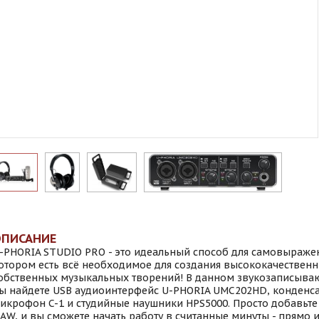
ОПИСАНИЕ
-PHORIA STUDIO PRO - это идеальный способ для самовыражен
отором есть всё необходимое для создания высококачественн
обственных музыкальных творений! В данном звукозаписыв
ы найдете USB аудиоинтерфейс U-PHORIA UMC202HD, конденс
икрофон C-1 и студийные наушники HPS5000. Просто добавьт
AW, и вы сможете начать работу в считанные минуты - прямо 