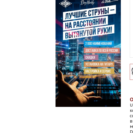
U
к
с
в
м
D