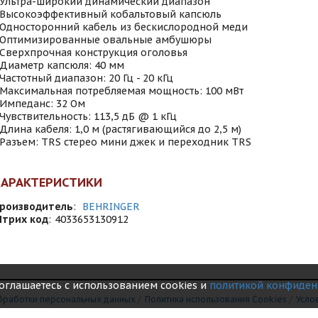
 Ультра-широкий динамический диапазон
 Высокоэффективный кобальтовый капсюль
 Односторонний кабель из бескислородной меди
 Оптимизированные овальные амбушюры
 Сверхпрочная конструкция оголовья
 Диаметр капсюля: 40 мм
 Частотный диапазон: 20 Гц - 20 кГц
 Максимальная потребляемая мощность: 100 мВт
 Импеданс: 32 Ом
 Чувствительность: 113,5 дБ @ 1 кГц
 Длина кабеля: 1,0 м (растягивающийся до 2,5 м)
 Разъем: TRS стерео мини джек и переходник TRS
ХАРАКТЕРИСТИКИ
роизводитель
:
BEHRINGER
трих код
:
4033653130912
соглашаетесь с использованием cookies и
политикой конфиден
бработки персональных данных
/
Политика использования Сookies
/
Усло