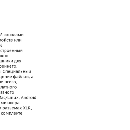
8 каналами.
ройств или
16
встроенный
ожно
ушники для
реннего,
м. Специальный
дение файлов, а
е всего,
платного
латного
ac/Linux, Android
и микшера
а разьемах XLR,
В комплекте