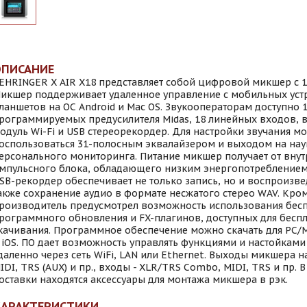
ОПИСАНИЕ
EHRINGER X AIR X18 представляет собой цифровой микшер с 1
икшер поддерживает удаленное управление с мобильных уст
ланшетов на ОС Android и Mac OS. Звукооператорам доступно 
рограммируемых предусилителя Midas, 18 линейных входов, 
одуль Wi-Fi и USB стереорекордер. Для настройки звучания м
оспользоваться 31-полосным эквалайзером и выходом на на
ерсонального мониторинга. Питание микшер получает от внут
мпульсного блока, обладающего низким энергопотребление
SB-рекордер обеспечивает не только запись, но и воспроизве
акже сохранение аудио в формате несжатого стерео WAV. Кром
роизводитель предусмотрел возможность использования бес
рограммного обновления и FX-плагинов, доступных для бесп
качивания. Программное обеспечение можно скачать для PC/M
 iOS. ПО дает возможность управлять функциями и настойкам
даленно через сеть WiFi, LAN или Ethernet. Выходы микшера н
IDI, ТRS (AUX) и пр., входы - XLR/TRS Combo, MIDI, ТRS и пр. 
оставки находятся аксессуары для монтажа микшера в рэк.
ХАРАКТЕРИСТИКИ