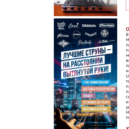
B
М
п
п
м
в
п
и
U
т
п
п
с
и
у
M
п