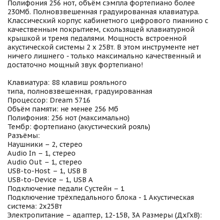
Полифония 256 нот, объём сэмпла фортепиано более
230Мб. Полновзвешенная градуированная клавиатура.
Классический корпус кабинетного цифрового пианино с
качественным покрытием, скользящей клавиатурной
крышкой и тремя педалями. Мощность встроенной
акустической системы 2 х 25Вт. В этом инструменте нет
ничего лишнего - только максимально качественный и
достаточно мощный звук фортепиано!
Клавиатура: 88 клавиш рояльного
типа, полновзвешенная, градуированная
Процессор: Dream 5716
Объём памяти: не менее 256 Мб
Полифония: 256 нот (максимально)
Тембр: фортепиано (акустический рояль)
Разъёмы:
Наушники – 2, стерео
Audio In – 1, стерео
Audio Out – 1, стерео
USB-to-Host – 1, USB B
USB-to-Device – 1, USB A
Подключение педали Сустейн – 1
Подключение трёхпедального блока - 1 Акустическая
система: 2х25Вт
Электропитание – адаптер, 12-15В, 3А Размеры (ДхГхВ):