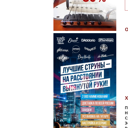
П
Н
С
Э