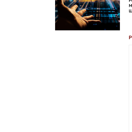
Р
М
Ш
Р