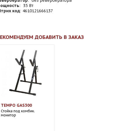
евербератор
:
без ревербератора
ощность
:
35 Вт
трих код
:
4610121666137
ЕКОМЕНДУЕМ ДОБАВИТЬ В ЗАКАЗ
TEMPO GAS300
Стойка под комбик.
монитор