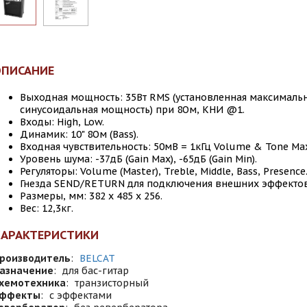
ОПИСАНИЕ
Выходная мощность: 35Вт RMS (установленная максималь
синусоидальная мощность) при 8Ом, КНИ @1.
Входы: High, Low.
Динамик: 10" 8Ом (Bass).
Входная чувствительность: 50мВ = 1кГц Volume & Tone Ma
Уровень шума: -37дБ (Gain Max), -65дБ (Gain Min).
Регуляторы: Volume (Master), Treble, Middle, Bass, Presence
Гнезда SEND/RETURN для подключения внешних эффектов
Размеры, мм: 382 х 485 х 256.
Вес: 12,3кг.
ХАРАКТЕРИСТИКИ
роизводитель
:
BELCAT
азначение
:
для бас-гитар
хемотехника
:
транзисторный
ффекты
:
с эффектами