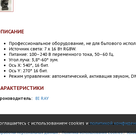
ОПИСАНИЕ
Профессиональное оборудование, не для бытового испо
Источник света: 7 х 16 Вт RGBW.
Питание: 100–240 В переменного тока, 50–60 Гц.
Угол луча: 3,8°-60° зум.
Ось X: 540°, 16 бит.
Ось Y: 270° 16 бит.
Режим управления: автоматический, активация звуком, D
ХАРАКТЕРИСТИКИ
роизводитель
:
BI RAY
соглашаетесь с использованием cookies и
политикой конфиден
бработки персональных данных
/
Политика использования Сookies
/
Усло