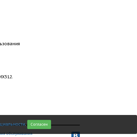
льзования
MX512.
циальности
.
Согласен
вия обслуживания