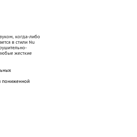
вуком, когда-либо
ется в стили Nu
окрушительно-
 любые жесткие
льных
ли пониженной