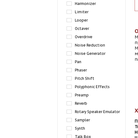
Harmonizer
Limiter
Looper
Octaver
M
Overdrive
п
Noise Reduction
M
м
Noise Generator
п
Pan
Phaser
Pitch Shift
Polyphonic Effects
Preamp
Reverb
Rotary Speaker Emulator
Sampler
П
Т
Synth
Н
Talk Box
Ш