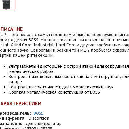
ОПИСАНИЕ
L-2 – это педаль с самым мощным и тяжело перегруженным з
роизводимая BOSS. Мощное звучание низов идеально вписыва
etal, Grind Core, Industrial, Hard Core и другие, требующие с
ощного звука. Свирепый и резкий тон ML-2 пробьется сквозь
артии вашей ритм секции.
Ультратяжелый дисторшен с острой атакой для сокрушите
металлических рифов.
Контроль низких тяжелых частот как на 7-ми струнной, и
гитаре
Контроль высоких частот, дает металлический звук
Крепкая металлическая конструкция от BOSS
ХАРАКТЕРИСТИКИ
роизводитель
:
BOSS
ип эффекта
:
Distortion
азначение
:
для электрогитар
трих код
:
4957054403553