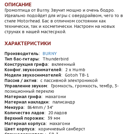
ОПИСАНИЕ
Громоптица от Burny. Звучит мощно и очень бодро.
Идеально подойдет для игры с овердрайвом, чего то в
стиле Motorhead. Бас в отличном состоянии как
технически, так и косметически. Настроен на новых
струнах в нашей мастесркой.
ХАРАКТЕРИСТИКИ
Производитель
:
BURNY
Тип бас-гитары
:
Thunderbird
Конструкция грифа
:
вклеенный
Конфиг. звукоснимателей
:
2 x Humb
Модели звукоснимателей
:
Gotoh TB-1
Пассив / актив
:
с пассивной электроникой
Управление звуком
:
Громкость, громкость, тембр, 3-
позиционный переклю
Материал грифа
:
махагони
Материал накладки
:
палисандр
Мензура
:
864mm / 34"
Количество ладов
:
20 ладов
Верхний порожек
:
39 мм
Материал корпуса
:
махагони
Цвет корпуса
:
коричневый санберст