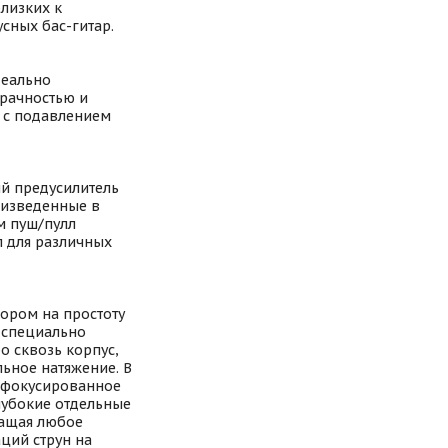
близких к
сных бас-гитар.
деально
рачностью и
у с подавлением
ый предусилитель
роизведенные в
м пуш/пулл
л для различных
ором на простоту
 специально
бо сквозь корпус,
ьное натяжение. В
 сфокусированное
глубокие отдельные
ращая любое
ций струн на