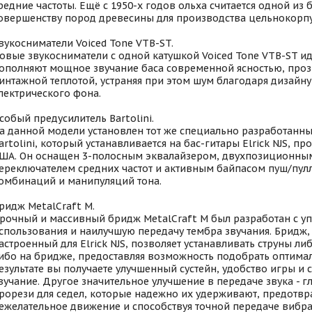
редние частоты. Ещё с 1950-х годов ольха считается одной из 
овершенству пород древесины для производства цельнокорпу
вукосниматели Voiced Tone VTB-ST.
овые звукосниматели с одной катушкой Voiced Tone VTB-ST и
ополняют мощное звучание баса современной ясностью, проз
интажной теплотой, устраняя при этом шум благодаря дизайн
лектрического фона.
собый предусилитель Bartolini.
а данной модели установлен тот же специально разработанн
artolini, который устанавливается на бас-гитары Elrick NJS, п
ША. Он оснащен 3-полосным эквалайзером, двухпозиционны
ереключателем средних частот и активным байпасом пуш/пул
омбинаций и манипуляций тона.
ридж MetalCraft M.
рочный и массивный бридж MetalCraft M был разработан с уп
спользования и наилучшую передачу тембра звучания. Бридж,
астроенный для Elrick NJS, позволяет устанавливать струны ли
ибо на бридже, предоставляя возможность подобрать оптимал
езультате вы получаете улучшенный сустейн, удобство игры и
вучание. Другое значительное улучшение в передаче звука - 
рорези для седел, которые надежно их удерживают, предотв
ежелательное движение и способствуя точной передаче вибра