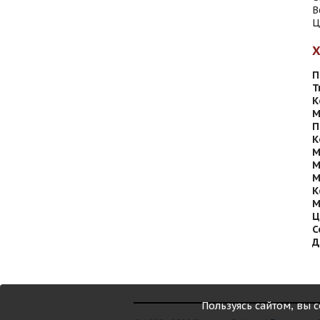
В
Ц
П
Т
К
М
П
К
М
М
М
К
М
Ц
С
Д
Пользуясь сайтом, вы 