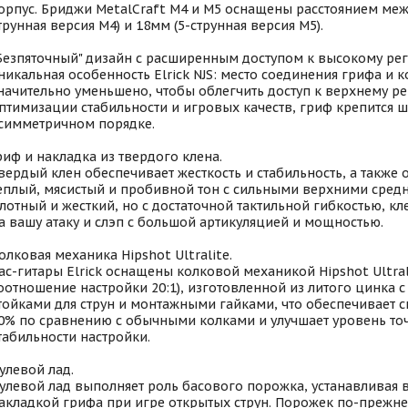
орпус. Бриджи MetalCraft M4 и M5 оснащены расстоянием межд
трунная версия M4) и 18мм (5-струнная версия M5).
Безпяточный" дизайн с расширенным доступом к высокому рег
никальная особенность Elrick NJS: место соединения грифа и к
начительно уменьшено, чтобы облегчить доступ к верхнему ре
птимизации стабильности и игровых качеств, гриф крепится 
симметричном порядке.
риф и накладка из твердого клена.
вердый клен обеспечивает жесткость и стабильность, а также 
еплый, мясистый и пробивной тон с сильными верхними средн
лотный и жесткий, но с достаточной тактильной гибкостью, кл
а вашу атаку и слэп с большой артикуляцией и мощностью.
олковая механика Hipshot Ultralite.
ас-гитары Elrick оснащены колковой механикой Hipshot Ultral
оотношение настройки 20:1), изготовленной из литого цинка
тойками для струн и монтажными гайками, что обеспечивает 
0% по сравнению с обычными колками и улучшает уровень то
табильности настройки.
улевой лад.
улевой лад выполняет роль басового порожка, устанавливая 
акладкой грифа при игре открытых струн. Порожек по-прежне