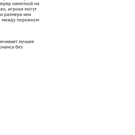
перед намоткой на
ек, игроки могут
ии размера или
ия между порожком
печивает лучшее
онанса без