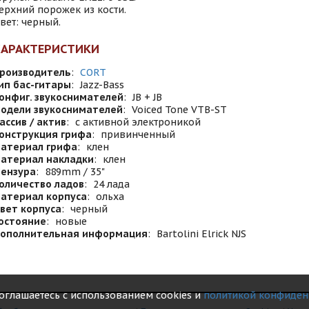
ерхний порожек из кости.
вет: черный.
ХАРАКТЕРИСТИКИ
роизводитель
:
CORT
ип бас-гитары
:
Jazz-Bass
онфиг. звукоснимателей
:
JB + JB
одели звукоснимателей
:
Voiced Tone VTB-ST
ассив / актив
:
с активной электроникой
онструкция грифа
:
привинченный
атериал грифа
:
клен
атериал накладки
:
клен
ензура
:
889mm / 35"
оличество ладов
:
24 лада
атериал корпуса
:
ольха
вет корпуса
:
черный
остояние
:
новые
ополнительная информация
:
Bartolini Elrick NJS
соглашаетесь с использованием cookies и
политикой конфиден