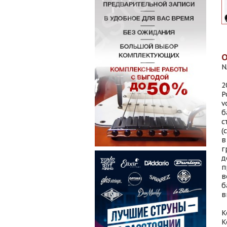
N
2
Р
v
б
с
(
в
г
д
п
в
б
в
К
К