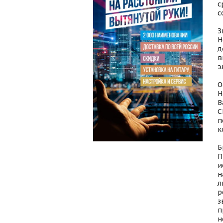
с
с
З
Н
д
в
э
О
Н
B
С
п
к
Б
П
и
н
л
р
з
п
н