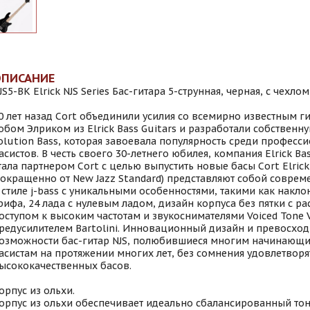
ОПИСАНИЕ
JS5-BK Elrick NJS Series Бас-гитара 5-струнная, черная, с чехлом
0 лет назад Cort объединили усилия со всемирно известным 
обом Элриком из Elrick Bass Guitars и разработали собственну
olution Bass, которая завоевала популярность среди професс
асистов. В честь своего 30-летнего юбилея, компания Elrick Ba
тала партнером Cort с целью выпустить новые басы Cort Elrick 
сокращенно от New Jazz Standard) представляют собой соврем
 стиле j-bass с уникальными особенностями, такими как накло
рифа, 24 лада с нулевым ладом, дизайн корпуса без пятки с 
оступом к высоким частотам и звукоснимателями Voiced Tone 
редусилителем Bartolini. Инновационный дизайн и превосхо
озможности бас-гитар NJS, полюбившиеся многим начинающ
асистам на протяжении многих лет, без сомнения удовлетворя
ысококачественных басов.
орпус из ольхи.
орпус из ольхи обеспечивает идеально сбалансированный тон,