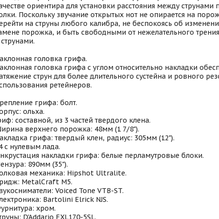
ачестве ориентира для установки расстояния между струнами 
олки. Поскольку звучание открытых нот не опирается на порож
ерейти на струны любого калибра, не беспокоясь об изменен
амене порожка, и быть свободными от нежелательного трен
 струнами.
аклонная головка грифа.
аклонная головка грифа с углом относительно накладки обес
атяжение струн для более длительного сустейна и ровного рез
спользования ретейнеров.
репление грифа: болт.
орпус: ольха.
риф: составной, из 3 частей твердого клена.
ирина верхнего порожка: 48мм (1 7/8").
акладка грифа: твердый клен, радиус: 305мм (12").
4 с нулевым лада.
нкрустация накладки грифа: белые перламутровые блоки.
ензура: 890мм (35").
олковая механика: Hipshot Ultralite.
ридж: MetalCraft M5.
вукосниматели: Voiced Tone VTB-ST.
лектроника: Bartolini Elrick NJS.
урнитура: хром.
труны: D'Addario EXL170-5SL.