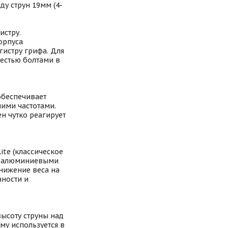
у струн 19мм (4-
истру.
орпуса
гистру грифа. Для
шестью болтами в
обеспечивает
ими частотами.
ен чутко реагирует
ite (классическое
 с алюминиевыми
снижение веса на
чности и
высоту струны над
му используется в