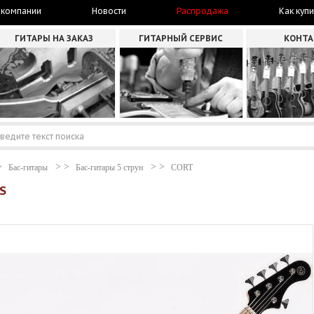
 компании
Новости
Распродажа
Как купи
ГИТАРЫ НА ЗАКАЗ
ГИТАРНЫЙ СЕРВИС
КОНТ
Бас-гитары
Бас-гитары 5 струн
CORT
S