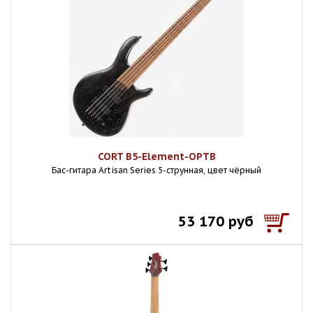
CORT B5-Element-OPTB
Бас-гитара Artisan Series 5-струнная, цвет чёрный
53 170 руб