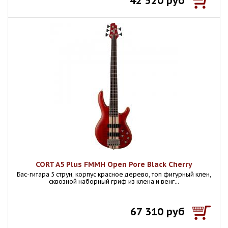
42 520 руб
CORT A5 Plus FMMH Open Pore Black Cherry
Бас-гитара 5 струн, корпус красное дерево, топ фигурный клен,
сквозной наборный гриф из клена и венг...
67 310 руб