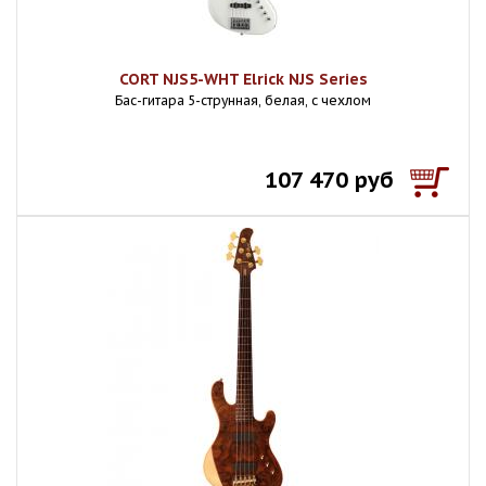
CORT NJS5-WHT Elrick NJS Series
Бас-гитара 5-струнная, белая, с чехлом
107 470 руб