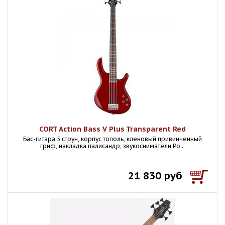
CORT Action Bass V Plus Transparent Red
Бас-гитара 5 струн, корпус тополь, кленовый привинченный
гриф, накладка палисандр, звукосниматели Po...
21 830 руб