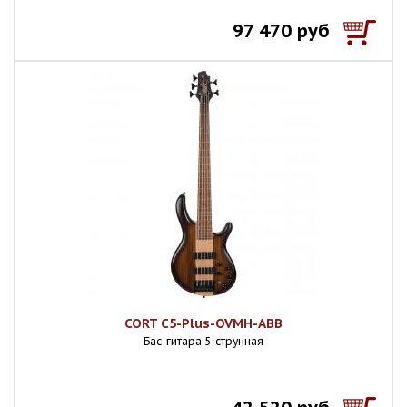
97 470 руб
CORT C5-Plus-OVMH-ABB
Бас-гитара 5-струнная