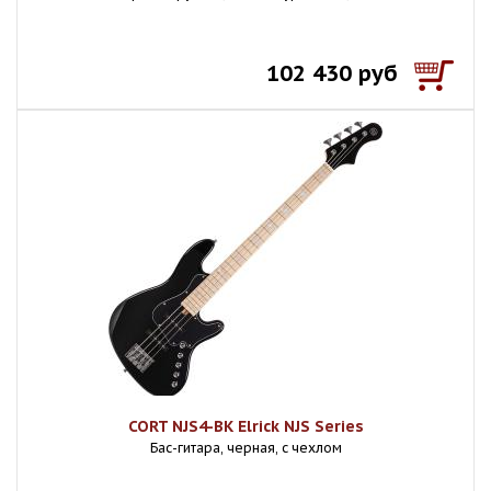
102 430 руб
CORT NJS4-BK Elrick NJS Series
Бас-гитара, черная, с чехлом