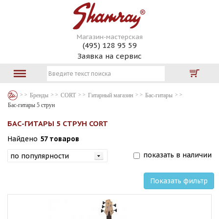
Магазин-мастерская
(495) 128 95 59
Заявка на сервис
Бренды
CORT
Гитарный магазин
Бас-гитары
Бас-гитары 5 струн
БАС-ГИТАРЫ 5 СТРУН CORT
Найдено
57 товаров
показать в наличии
Показать фильтр