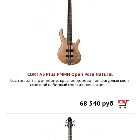
CORT A5 Plus FMMH Open Pore Natural
Бас-гитара 5 струн, корпус красное дерево, топ фигурный клен,
сквозной наборный гриф из клена и венг...
68 540 руб