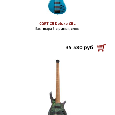
CORT C5 Deluxe CBL
Бас-гитара 5-струнная, синяя
35 580 руб