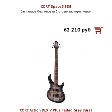
CORT Space5 SDB
Бас-гитара безголовая 5-струнная, коричневая
62 210 руб
CORT Action DLX V Plus Faded Grey Burst