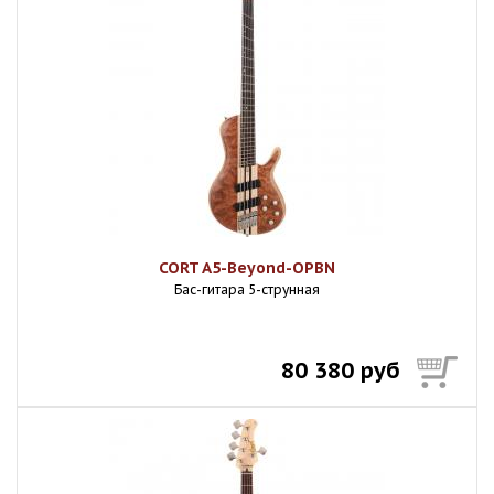
CORT A5-Beyond-OPBN
Бас-гитара 5-струнная
80 380 руб