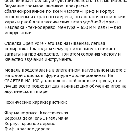
обеспечивает большую чувствительность и отзывчивость.
Звучание громкое, звонкое, прекрасно
сбалансированное по всем частотам. Гриф и корпус
выполнены из красного дерева, он достаточно широкий,
характерной для классических гитар удобной формы.
Накладка - технодерево. Мензура – 650 мм, лады – без
инкрустации.
Отделка Open Pore - это так называемая, лёгкая
полировка, благодаря чему производитель снижает
затраты на производство. При этом сохраняя чистоту и
качество звучания инструмента.
Модель представлена в элегантном натуральном цвете с
матовой отделкой, фурнитура - хромированная. На
CRAFTER HC-100 установлены нейлоновые струны, они
лучше всего подходят для начинающих обучение игре на
акустической гитаре.
Технические характеристики:
Форма корпуса: Классическая
Верхняя дека: ель Энгельмана
Корпус: красное дерево
Гриф: красное дерево