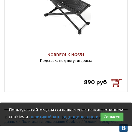
NORDFOLK NGS31
Подставка под ногу гитариста
890 руб
Пользуясь сайтом, вы соглашаетесь с использованием
cookies и
политикой конфиденциальности
.
Согласен
© 1999 - 2026 Shamray Guitars /
Политика обработки персональных
данных
/
Политика использования Сookies
/
Условия обслуживания