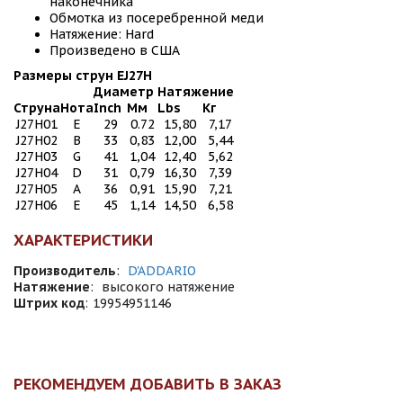
наконечника
Обмотка из посеребренной меди
Натяжение: Hard
Произведено в США
Размеры струн
EJ27H
Диаметр
Натяжение
Струна
Нота
Inch
Мм
Lbs
Кг
J27H01
E
29
0.72
15,80
7,17
J27H02
B
33
0,83
12,00
5,44
J27H03
G
41
1,04
12,40
5,62
J27H04
D
31
0,79
16,30
7,39
J27H05
A
36
0,91
15,90
7,21
J27H06
E
45
1,14
14,50
6,58
ХАРАКТЕРИСТИКИ
Производитель
:
D'ADDARIO
Натяжение
:
высокого натяжение
Штрих код
:
19954951146
РЕКОМЕНДУЕМ ДОБАВИТЬ В ЗАКАЗ