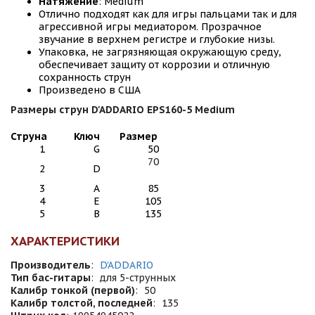
Натяжение
: Medium
Отлично подходят как для игры пальцами так и для
агрессивной игры медиатором. Прозрачное
звучание в верхнем регистре и глубокие низы.
Упаковка, не загрязняющая окружающую среду,
обеспечивает защиту от коррозии и отличную
сохранность струн
Произведено в США
Размеры струн D'ADDARIO EPS160-5 Medium
Струна
Ключ
Размер
1
G
50
70
2
D
3
A
85
4
E
105
5
B
135
ХАРАКТЕРИСТИКИ
Производитель
:
D'ADDARIO
Тип бас-гитары
:
для 5-струнных
Калибр тонкой (первой)
:
50
Калибр толстой, последней
:
135